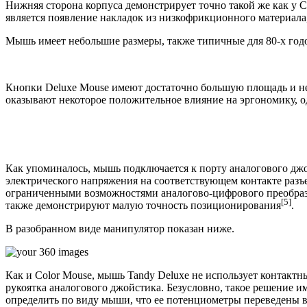
Нижняя сторона корпуса демонстрирует точно такой же как у C
является появление накладок из низкофрикционного материал
Мышь имеет небольшие размеры, также типичные для 80-х годо
Кнопки Deluxe Mouse имеют достаточно большую площадь и неб
оказывают некоторое положительное влияние на эргономику, о
Как упоминалось, мышь подключается к порту аналогового джо
электрического напряжения на соответствующем контакте разъе
ограниченными возможностями аналогово-цифрового преобразо
[5]
также демонстрируют малую точность позиционирования
.
В разобранном виде манипулятор показан ниже.
Как и Color Mouse, мышь Tandy Deluxe не использует контактн
рукоятка аналогового джойстика. Безусловно, такое решение и
определить по виду мыши, что ее потенциометры переведены в