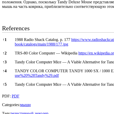
положения. Однако, поскольку Tandy Deluxe Mouse представля
мышь на часть коврика, приблизительно соответствующую эт
References
References
↑
1
1988 Radio Shack Catalog. p. 177
https://www.radioshackca
book/catalogs/main/1988/177.jpg
↑
2
TRS-80 Color Computer — Wikipedia
https://en.wikipedia
↑
3
Tandy Color Computer Mice — A Viable Alternative for Tand
↑
4
TANDY COLOR COMPUTER TANDY 1000 SX / 1000 EX
use%20%28Tandy%29.pdf
↑
5
Tandy Color Computer Mice — A Viable Alternative for Tand
PDF:
PDF
Categories:
мыши
Tags:
резистивный энкодер