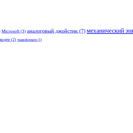
механический эн
аналоговый джойстик
(7)
)
Microsoft
(3)
кодер
(2)
трансформер
(1)