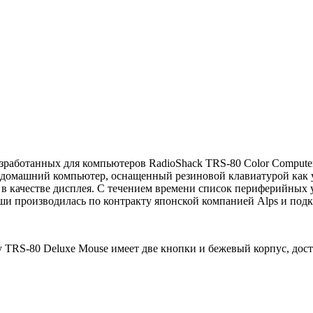
работанных для компьютеров RadioShack TRS-80 Color Computer 
й домашний компьютер, оснащенный резиновой клавиатурой как 
в качестве дисплея. С течением времени список периферийных у
ши производилась по контракту японской компанией Alps и подк
 TRS-80 Deluxe Mouse имеет две кнопки и бежевый корпус, дос