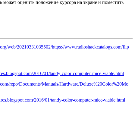
ь может оценить положение курсора на экране и поместить
e.org/web/20210331035502/https://www.radioshackcatalogs.com/flip
ures.blogspot.com/2016/01/tandy-color-computer-mice-viable.html
ive.com/repo/Documents/Manuals/Hardware/Deluxe%20Color%20Mo
sures.blogspot.com/2016/01/tandy-color-computer-mice-viable.html