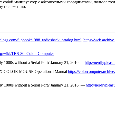
ет собой манипулятор с абсолютными координатами, пользовател
ому положению.
talogs.com/flipbook/1988_radioshack_catalog.html
,
https://web.archiv
.org/wiki/TRS-80_Color_Computer
y 1000s without a Serial Port? January 21, 2016 —
http://nerdlypleas
 COLOR MOUSE Operational Manual
https://colorcomputerarch
y 1000s without a Serial Port? January 21, 2016. —
http://nerdlyplea