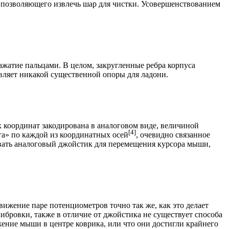
а, позволяющего извлечь шар для чистки. Усовершенствованием
жатие пальцами. В целом, закругленные ребра корпуса
вляет никакой существенной опоры для ладони.
х координат закодирована в аналоговом виде, величиной
[4]
га» по каждой из координатных осей
, очевидно связанное
вать аналоговый джойстик для перемещения курсора мыши,
вижение паре потенциометров точно так же, как это делает
ибровки, также в отличие от джойстика не существует способа
ение мыши в центре коврика, или что они достигли крайнего