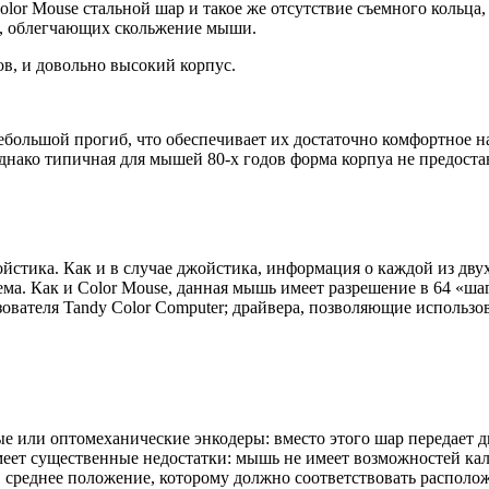
olor Mouse стальной шар и такое же отсутствие съемного кольц
а, облегчающих скольжение мыши.
в, и довольно высокий корпус.
ольшой прогиб, что обеспечивает их достаточно комфортное на
днако типичная для мышей 80-х годов форма корпуа не предоста
йстика. Как и в случае джойстика, информация о каждой из дву
ма. Как и Color Mouse, данная мышь имеет разрешение в 64 «ша
вателя Tandy Color Computer; драйвера, позволяющие использо
ые или оптомеханические энкодеры: вместо этого шар передает д
меет существенные недостатки: мышь не имеет возможностей кал
 среднее положение, которому должно соответствовать располож