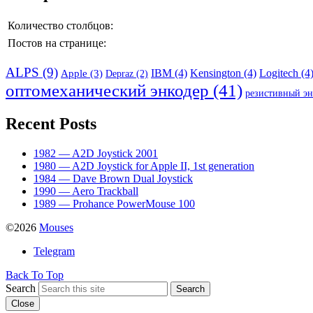
Количество столбцов:
Постов на странице:
ALPS
(9)
IBM
(4)
Kensington
(4)
Logitech
(4
Apple
(3)
Depraz
(2)
оптомеханический энкодер
(41)
резистивный эн
Recent Posts
1982 — A2D Joystick 2001
1980 — A2D Joystick for Apple II, 1st generation
1984 — Dave Brown Dual Joystick
1990 — Aero Trackball
1989 — Prohance PowerMouse 100
©2026
Mouses
Telegram
Back To Top
Search
Search
Close