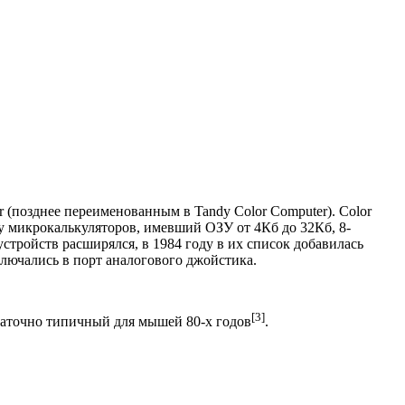
(позднее переименованным в Tandy Color Computer). Color
у микрокалькуляторов, имевший ОЗУ от 4Кб до 32Кб, 8-
стройств расширялся, в 1984 году в их список добавилась
лючались в порт аналогового джойстика.
[3]
таточно типичный для мышей 80-х годов
.