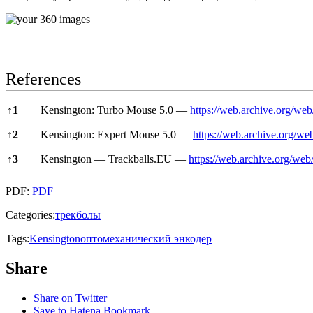
References
References
↑
1
Kensington: Turbo Mouse 5.0 —
https://web.archive.org/w
↑
2
Kensington: Expert Mouse 5.0 —
https://web.archive.org/w
↑
3
Kensington — Trackballs.EU —
https://web.archive.org/we
PDF:
PDF
Categories:
трекболы
Tags:
Kensington
оптомеханический энкодер
Share
Share on Twitter
Save to Hatena Bookmark