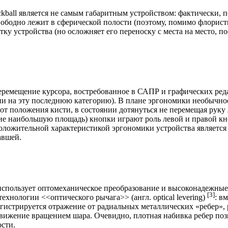
kball является не самым габаритным устройством: фактически, 
свободно лежит в сферической полости (поэтому, помимо флорис
стку устройства (но осложняет его переноску с места на место, 
перемещение курсора, востребованное в САПР и графических ре
ени на эту последнюю категорию). В плане эргономики необычно
 от положения кисти, в состоянии дотянуться не перемещая руку
е наибольшую площадь) кнопки играют роль левой и правой кно
оложительной характеристикой эргономики устройства является и
авшей.
 использует оптомеханическое преобразование и высоконадежны
[3]
хнологии <<оптического рычага>> (англ. optical levering)
: в
регистрируется отражение от радиальных металлических «ребер
вижение вращением шара. Очевидно, плотная набивка ребер позв
ости.