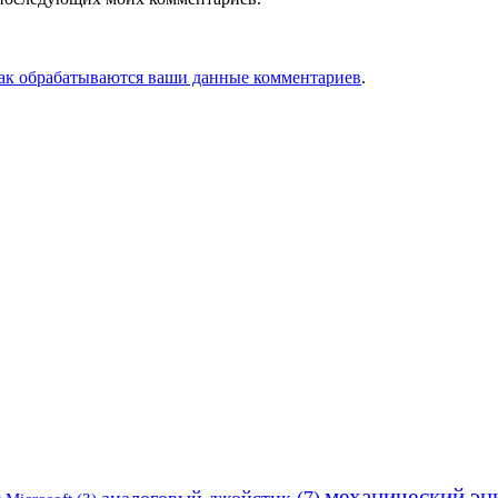
как обрабатываются ваши данные комментариев
.
механический эн
аналоговый джойстик
(7)