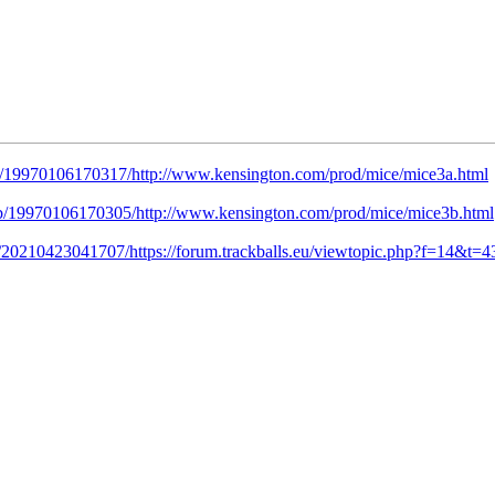
eb/19970106170317/http://www.kensington.com/prod/mice/mice3a.html
eb/19970106170305/http://www.kensington.com/prod/mice/mice3b.html
b/20210423041707/https://forum.trackballs.eu/viewtopic.php?f=14&t=4