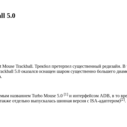
l 5.0
rt Mouse Trackball. Трекбол претерпел существенный редизайн. 
ackball 5.0 оказался оснащен шаром существенно большего диа
.
[1]
емым названием Turbo Mouse 5.0
и интерфейсом ADB, в то вре
[2]
также отдельно выпускалась шинная версия с ISA-адаптером)
.