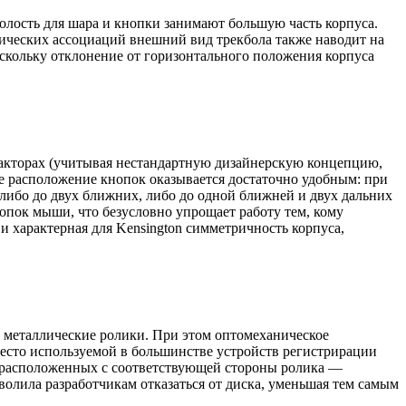
полость для шара и кнопки занимают большую часть корпуса.
тических ассоциаций внешний вид трекбола также наводит на
поскольку отклонение от горизонтального положения корпуса
дакторах (учитывая нестандартную дизайнерскую концепцию,
е расположение кнопок оказывается достаточно удобным: при
 либо до двух ближних, либо до одной ближней и двух дальних
пок мыши, что безусловно упрощает работу тем, кому
 характерная для Kensington симметричность корпуса,
е металлические ролики. При этом оптомеханическое
место используемой в большинстве устройств регистрирации
», расположенных с соответствующей стороны ролика —
олила разработчикам отказаться от диска, уменьшая тем самым