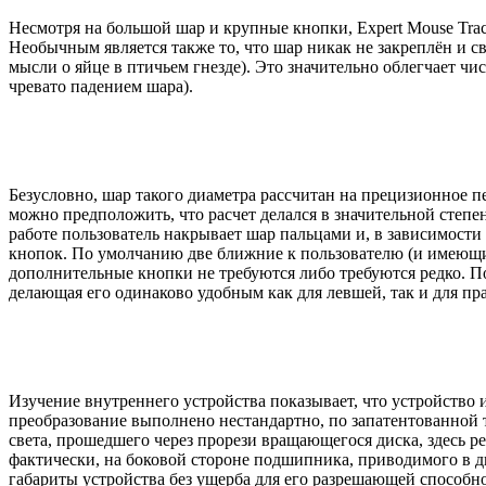
Несмотря на большой шар и крупные кнопки, Expert Mouse Trac
Необычным является также то, что шар никак не закреплён и 
мысли о яйце в птичьем гнезде). Это значительно облегчает чи
чревато падением шара).
Безусловно, шар такого диаметра рассчитан на прецизионное 
можно предположить, что расчет делался в значительной степ
работе пользователь накрывает шар пальцами и, в зависимости
кнопок. По умолчанию две ближние к пользователю (и имеющи
дополнительные кнопки не требуются либо требуются редко. П
делающая его одинаково удобным как для левшей, так и для пр
Изучение внутреннего устройства показывает, что устройство
преобразование выполнено нестандартно, по запатентованной те
света, прошедшего через прорези вращающегося диска, здесь 
фактически, на боковой стороне подшипника, приводимого в д
габариты устройства без ущерба для его разрешающей способн