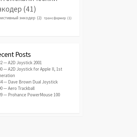
нкодер
(41)
зистивный энкодер
(2)
трансформер
(1)
ecent Posts
2 — A2D Joystick 2001
0 — A2D Joystick for Apple II, 1st
neration
84 — Dave Brown Dual Joystick
0 — Aero Trackball
89 — Prohance PowerMouse 100