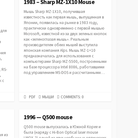
1983 – Sharp MZ-1X10 Mouse
Мышь Sharp MZ-1X10, получившая
известность как первая мышь, выпущенная в
Японии, появилась на рынке в 1983 году,
практически одновременно с первой мышью
 для
Microsoft, известной из-за двух зеленых кнопок
как «зеленоглазая мышь». Реальным
я
производителем обеих мышей выступила
японская компания Alps. Мышь MZ-1×10
ения
предназначалась для использования с
,
компьютерами Sharp MZ-5500, построенными
на базе процессора Intel 8086, работавшими
 RS-
под управлением MS-DOS и рассчитанными…
,
к с
PDF
CATEGORIES
PDF
МЫШИ
COMMENTS: 0
URL
1996 — Q500 mouse
Q500 mouse выпускалась в Южной Корее и
была (наряду с Hi-Bon Optical laser mouse
я из
LMOX-2) одной из двух необычных оптических