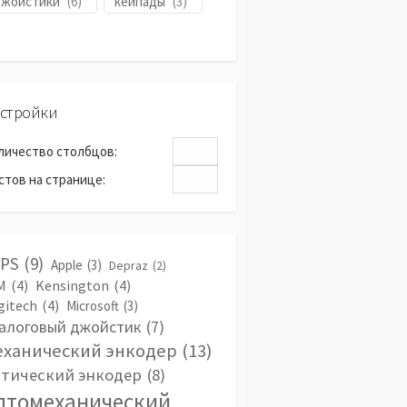
джойстики
(
6
)
кейпады
(
3
)
стройки
личество столбцов:
стов на странице:
LPS
(9)
Apple
(3)
Depraz
(2)
M
(4)
Kensington
(4)
gitech
(4)
Microsoft
(3)
алоговый джойстик
(7)
еханический энкодер
(13)
тический энкодер
(8)
птомеханический