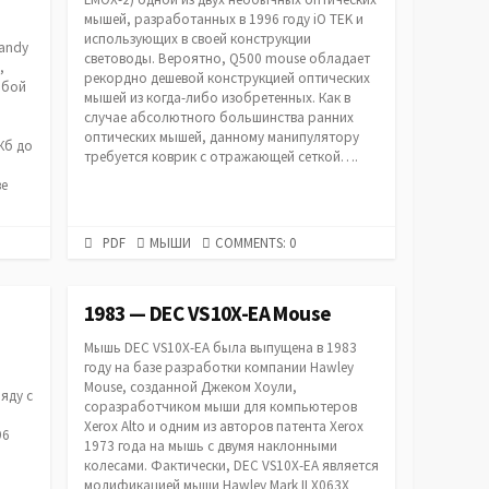
мышей, разработанных в 1996 году iO TEK и
использующих в своей конструкции
Tandy
световоды. Вероятно, Q500 mouse обладает
,
рекордно дешевой конструкцией оптических
обой
мышей из когда-либо изобретенных. Как в
случае абсолютного большинства ранних
оптических мышей, данному манипулятору
Кб до
требуется коврик с отражающей сеткой….
ве
PDF
CATEGORIES
PDF
МЫШИ
COMMENTS: 0
URL
1983 — DEC VS10X-EA Mouse
Мышь DEC VS10X-EA была выпущена в 1983
году на базе разработки компании Hawley
Mouse, созданной Джеком Хоули,
яду с
соразработчиком мыши для компьютеров
Xerox Alto и одним из авторов патента Xerox
96
1973 года на мышь с двумя наклонными
колесами. Фактически, DEC VS10X-EA является
модификацией мыши Hawley Mark II X063X