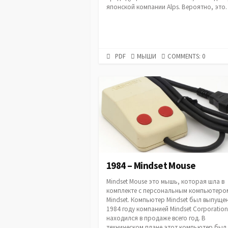
японской компании Alps. Вероятно, эт
PDF
CATEGORIES
PDF
МЫШИ
COMMENTS: 0
URL
1984 – Mindset Mouse
Mindset Mouse это мышь, которая шла в
комплекте с персональным компьютеро
Mindset. Компьютер Mindset был выпущен
1984 году компанией Mindset Corporation
находился в продаже всего год. В
техническом плане этот компьютер был