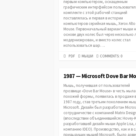
первым компьютером, оснащенным
графическим интерфейсом пользовател
комплекте с этой рабочей станцией
поставлялась и первая в истории
компьютеров серийная мышь, Xerox Alto
Mouse. Первоначальный вариант мыши 
основе двух колес был через несколько 
модернизирован, и вместо колес стал
использоваться шар….
PDF
CATEGORIES
PDF
МЫШИ
COMMENTS: 0
URL
1987 — Microsoft Dove Bar M
Мышь, получившая от пользователей
прозвище «Dove Bar Mouse» в честь мыла
похожей формы, появилась в продаже 
1987 году, став третьим поколением мы
Microsoft. Дизайн был разработан Micros
сотрудничестве с компанией Matrix Desig
(впоследствии объединившейсяс Hovey-Ke
разработавшей дизайн мыши Apple Lisa, 
компанию IDEO). Производство, как и в 
предыдущих мышей Microsoft, было дов