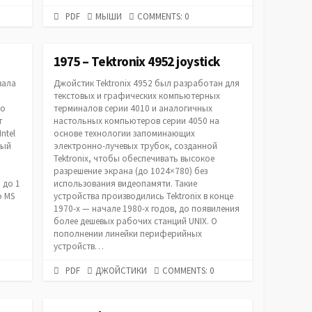
PDF
CATEGORIES
PDF
МЫШИ
COMMENTS: 0
URL
1975 – Tektronix 4952 joystick
вала
Джойстик Tektronix 4952 был разработан для
текстовых и графических компьютерных
но
терминалов серии 4010 и аналогичных
т
настольных компьютеров серии 4050 на
ntel
основе технологии запоминающих
ный
электронно-лучевых трубок, созданной
Tektronix, чтобы обеспечивать высокое
разрешение экрана (до 1024×780) без
 до 1
использования видеопамяти. Такие
о MS
устройства производились Tektronix в конце
1970-х — начале 1980-х годов, до появиления
более дешевых рабочих станций UNIX. О
пополнении линейки периферийных
устройств…
PDF
CATEGORIES
PDF
ДЖОЙСТИКИ
COMMENTS: 0
URL