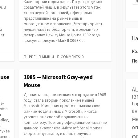
Калифорнии годом ранее. По утверждению
я. В
создателей мыши, в результате этого Vatek
стала первой компанией, официально
представившей на рынке мышь в
многоцветном исполнении. Этот приоритет
на
нельзя назвать бесспорным: в рекламных
лет
материалах Hawley Mouse House 1982 года
На
красуется рисунок Mark II X063X…
Ко
PDF
CATEGORIES
PDF
МЫШИ
COMMENTS: 0
По
URL
ouse
1985 — Microsoft Gray-eyed
Mouse
A
Данная мышь, появившаяся в продаже в 1985
IB
в
году, стала вторым поколением мышей
Lo
шей
Microsoft. Компания просто называла свои
oft в
ан
ранние модели «мышь Microsoft», иногда
n
уточняя ещё способ подключения к
м
lley,
компьютеру. Поэтому официальное название
в
оп
данного экземпляра «Microsoft Serial Mouse»
случае
скорее запутывало, и мышь получила
о
ерено