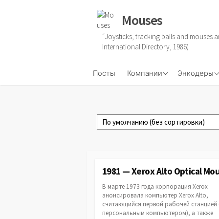
Skip
Mouses
to
content
“Joysticks, tracking balls and mouses a
International Directory, 1986)
Microsoft
Механичес
Посты
Компании
Энкодеры
ALPS
Оптомехан
Оптически
Аналоговы
1981 — Xerox Alto Optical Mo
В марте 1973 года корпорация Xerox
анонсировала компьютер Xerox Alto,
считающийся первой рабочей станцией 
персональным компьютером), а также