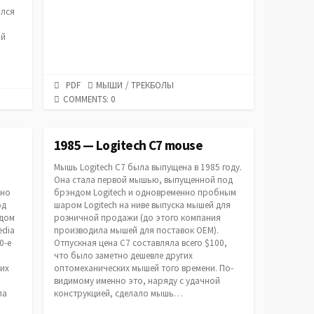
ался
ой
PDF
CATEGORIES
PDF
МЫШИ
/
ТРЕКБОЛЫ
URL
COMMENTS: 0
1985 — Logitech C7 mouse
Мышь Logitech C7 была выпущена в 1985 году.
Она стала первой мышью, выпущенной под
дно
брэндом Logitech и одновременно пробным
од
шаром Logitech на ниве выпуска мышей для
ндом
розничной продажи (до этого компания
edia
производила мышей для поставок ОЕМ).
0-е
Отпускная цена C7 составляла всего $100,
что было заметно дешевле других
гих
оптомеханических мышей того времени. По-
видимому именно это, наряду с удачной
ла
конструкцией, сделало мышь…