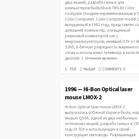
двух мышей, разработанных для
компьютеров RadioShack TRS-80 Color
Computer (позднее переименованным в 
Color Computer). Color Computer model 1
выпущенный в 1981 году, представлял с
домашний компьютер, оснащенный
резиновой клавиатурой как у
микрокалькуляторов, имевший ОЗУ от 4
32Кб, 8-битную разрядность машинного
слова и использовал телевизор в качест
дисплея. С течением времени…
PDF
CATEGORIES
PDF
МЫШИ
COMMENTS: 0
URL
1996 — Hi-Bon Optical laser
mouse LMOX-2
Hi-Bon Optical laser mouse LMOX-2
выпускалась в Южной Корее и была, нар
мышью Q500, одной из двух необычных
оптических мышей, разработанных в 19
году iO TEK и использующих в своей
конструкции световоды. Разрешающая