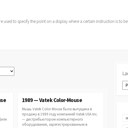
re used to specify the point on a display where a certain instruction is t
кие
ические
е
е
La
La
use
1989 — Vatek Color-Mouse
Мышь Vatek Color-Mouse была выпущена в
продажу в 1989 году компанией Vatek USA Inc.
(или
— дистрибьютором компьютерного
оборудования, зарегистрированным в