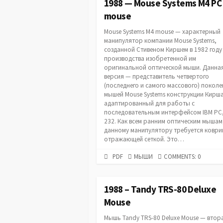
1988 — Mouse Systems M4 PC
mouse
Mouse Systems M4 mouse — характерный
манипулятор компании Mouse Systems,
созданной Стивеном Киршем в 1982 году
производства изобретенной им
оригинальной оптической мыши. Данна
версия — представитель четвертого
(последнего и самого массового) покол
мышей Mouse Systems конструкции Кирша
адаптированный для работы с
последовательным интерфейсом IBM PC,
232. Как всем ранним оптическим мышам
данному манипулятору требуется коври
отражающей сеткой. Это…
PDF
CATEGORIES
PDF
МЫШИ
COMMENTS: 0
URL
1988 – Tandy TRS-80 Deluxe
Mouse
Мышь Tandy TRS-80 Deluxe Mouse — втора