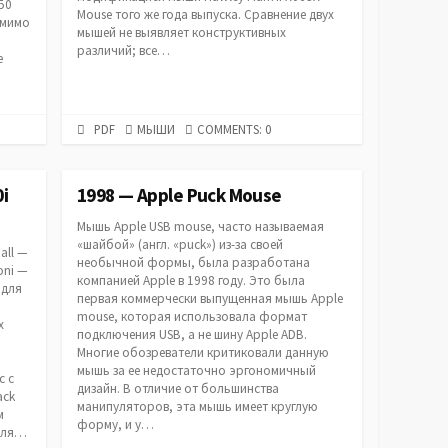
50
Mouse того же года выпуска. Сравнение двух
омимо
мышей не выявляет конструктивных
различий; все…
е
PDF
CATEGORIES
PDF
МЫШИ
COMMENTS: 0
URL
0i
1998 — Apple Puck Mouse
Мышь Apple USB mouse, часто называемая
«шайбой» (англ. «puck») из-за своей
all —
необычной формы, была разработана
oni —
компанией Apple в 1998 году. Это была
 для
первая коммерчески выпущенная мышь Apple
mouse, которая использовала формат
х
подключения USB, а не шину Apple ADB.
Многие обозреватели критиковали данную
мышь за ее недостаточно эргономичный
с с
дизайн. В отличие от большинства
ack
манипуляторов, эта мышь имеет круглую
м
форму, и у…
 для…