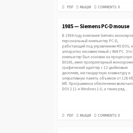
PDF
CATEGORIES
PDF
МЫШИ
COMMENTS: 0
URL
1985 — Siemens PC-D mouse
В 1984 году компания Siemens анонсиро
персональный компьютер PC-D,
работающий под управлением MS DOS, 
аппаратно несовместимый с IBM PC. Это
компьютер был основан на процессоре I
80186, имел проприетарный монохром
графический адаптер с 12-дюймовым
дисплеем, нестандартную клавиатуру и
оперативную память объемом от 128 Кб
Мб. Программное обеспечение включал
DOS 2.11 и Windows 1.0, а также ряд…
PDF
CATEGORIES
PDF
МЫШИ
COMMENTS: 0
URL