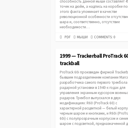
способность данной мыши составляет 4
точек на дюйм, а надпись на коробке п
этого факта упоминает в качестве
революционной особенности отсутстви
шара и, соответственно, отсутствие
необходимости…
PDF
CATEGORIES
PDF
МЫШИ
COMMENTS: 0
URL
1999 — Trackerball ProTrack 6
trackball
ProTrack 60i произведен фирмой Trackerb
бывшим подразделением компании Marc
разработчика самого первого трекбола
радарной установки в 1940-х годах для
управления экранным курсором военны
радаров. Трекбол выпускался в двух
модификациях: R60 (ProTrack 60) с
характерной расцветкой — белый корпу
черным шаром и кнопками, и R60i (ProTr
60i) с полупрозрачным корпусом и сини
шаром с подсветкой, предназначенной