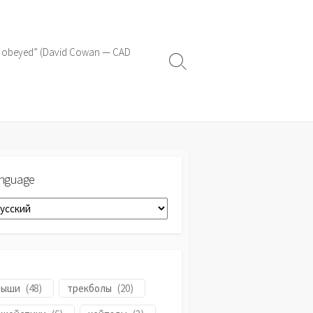
o be obeyed” (David Cowan — CAD
Search
Toggle
nguage
nguage
мыши
(
48
)
трекболы
(
20
)