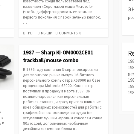
известность среди пользователей под
о…
названием «Cероглазой мыши Microsoft»
э
(чтобы дифференцировать ее от мыши
первого поколения с парой зеленых кнопок,
ре
…
PDF
CATEGORIES
PDF
МЫШИ
COMMENTS: 0
URL
R
1987 — Sharp KI-OM0002CE01
trackball/mouse combo
198
198
В 1986 году компания Sharp анонсировала
ge
для японского рынка выпуск 16-битного
19
персонального компьютера X68000 на базе
процессора Motorola 68000. Компьютер
199
поступили в продажу в марте 1987. Он
19
позиционировался как персональная
рабочая станция, и сразу привлек внимание
из-за обширных возможностей для работы с
м
графикой и воспроизведения аудио (не
 в
уступавших лучшим игровым консолям конца
, и
80х годов), дополненных необычным
дизайном системного блока в…