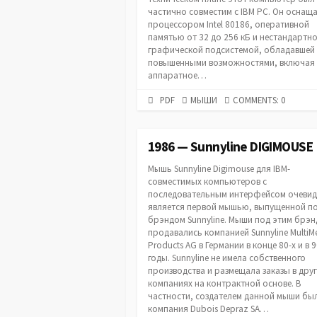
частично совместим с IBM PC. Он оснащ
процессором Intel 80186, оперативной
памятью от 32 до 256 кБ и нестандартн
графической подсистемой, обладавшей
повышенными возможностями, включая
аппаратное…
PDF
CATEGORIES
PDF
МЫШИ
COMMENTS: 0
URL
1986 — Sunnyline DIGIMOUSE
Мышь Sunnyline Digimouse для IBM-
совместимых компьютеров с
последовательным интерфейсом очеви
является первой мышью, выпущенной п
брэндом Sunnyline. Мыши под этим брэ
продавались компанией Sunnyline MultiM
Products AG в Германии в конце 80-х и в 9
годы. Sunnyline не имела собственного
производства и размещала заказы в дру
компаниях на контрактной основе. В
частности, создателем данной мыши бы
компания Dubois Depraz SA…