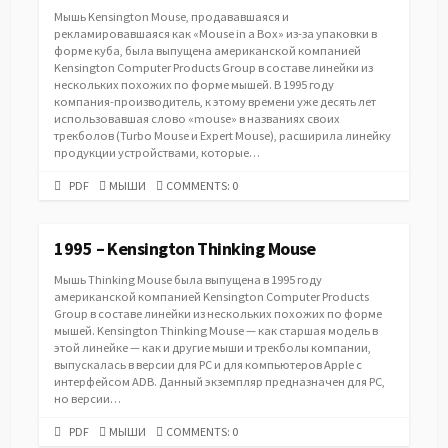
Мышь Kensington Mouse, продававшаяся и
рекламировавшаяся как «Mouse in a Box» из-за упаковки в
форме куба, была выпущена американской компанией
Kensington Computer Products Group в составе линейки из
нескольких похожих по форме мышей. В 1995 году
компания-производитель, к этому времени уже десять лет
использовавшая слово «mouse» в названиях своих
трекболов (Turbo Mouse и Expert Mouse), расширила линейку
продукции устройствами, которые…
PDF
CATEGORIES
PDF
МЫШИ
COMMENTS: 0
URL
1995 – Kensington Thinking Mouse
Мышь Thinking Mouse была выпущена в 1995 году
американской компанией Kensington Computer Products
Group в составе линейки из нескольких похожих по форме
мышей. Kensington Thinking Mouse — как старшая модель в
этой линейке — как и другие мыши и трекболы компании,
выпускалась в версии для PC и для компьютеров Apple с
интерфейсом ADB. Данный экземпляр предназначен для PC,
но версии…
PDF
CATEGORIES
PDF
МЫШИ
COMMENTS: 0