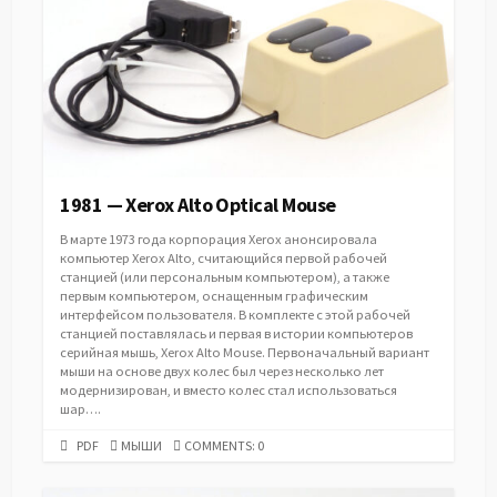
1981 — Xerox Alto Optical Mouse
В марте 1973 года корпорация Xerox анонсировала
компьютер Xerox Alto, считающийся первой рабочей
станцией (или персональным компьютером), а также
первым компьютером, оснащенным графическим
интерфейсом пользователя. В комплекте с этой рабочей
станцией поставлялась и первая в истории компьютеров
серийная мышь, Xerox Alto Mouse. Первоначальный вариант
мыши на основе двух колес был через несколько лет
модернизирован, и вместо колес стал использоваться
шар….
PDF
CATEGORIES
PDF
МЫШИ
COMMENTS: 0
URL