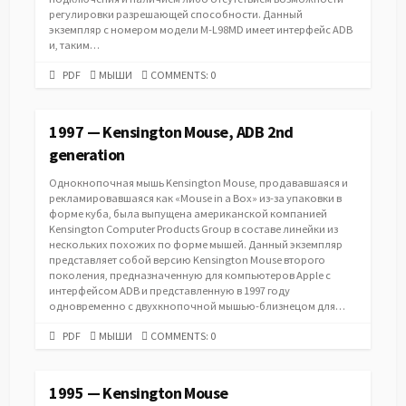
регулировки разрешающей способности. Данный
экземпляр с номером модели M-L98MD имеет интерфейс ADB
и, таким…
PDF
CATEGORIES
PDF
МЫШИ
COMMENTS: 0
URL
1997 — Kensington Mouse, ADB 2nd
generation
Однокнопочная мышь Kensington Mouse, продававшаяся и
рекламировавшаяся как «Mouse in a Box» из-за упаковки в
форме куба, была выпущена американской компанией
Kensington Computer Products Group в составе линейки из
нескольких похожих по форме мышей. Данный экземпляр
представляет собой версию Kensington Mouse второго
поколения, предназначенную для компьютеров Apple с
интерфейсом ADB и представленную в 1997 году
одновременно с двухкнопочной мышью-близнецом для…
PDF
CATEGORIES
PDF
МЫШИ
COMMENTS: 0
URL
1995 — Kensington Mouse