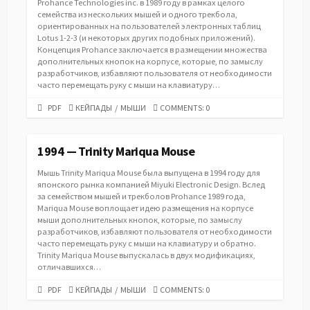
Prohance Technologies inc. в 1989 году в рамках целого
семейства из нескольких мышей и одного трекбола,
ориентированных на пользователей электронных таблиц
Lotus 1-2-3 (и некоторых других подобных приложений).
Концепция Prohance заключается в размещении множества
дополнительных кнопок на корпусе, которые, по замыслу
разработчиков, избавляют пользователя от необходимости
часто перемещать руку с мыши на клавиатуру…
PDF
CATEGORIES
PDF
КЕЙПАДЫ
/
МЫШИ
COMMENTS: 0
URL
1994 — Trinity Mariqua Mouse
Мышь Trinity Mariqua Mouse была выпущена в 1994 году для
японского рынка компанией Miyuki Electronic Design. Вслед
за семейством мышей и трекболов Prohance 1989 года,
Mariqua Mouse воплощает идею размещения на корпусе
мыши дополнительных кнопок, которые, по замыслу
разработчиков, избавляют пользователя от необходимости
часто перемещать руку с мыши на клавиатуру и обратно.
Trinity Mariqua Mouse выпускалась в двух модификациях,
отличавшихся…
PDF
CATEGORIES
PDF
КЕЙПАДЫ
/
МЫШИ
COMMENTS: 0
URL