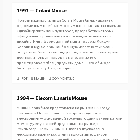
1993 — Colani Mouse
По всей видимости, мышь Colani Mouse была, наравне с
одноименным трекболом, одним из первых так называемых
«дизайнерских» манипуляторов, в разработке которых
официально принимали участие звезды технического
дизайна. Имя и форму данной мыши подарил Луиджи
Колани (Luigi Colani). Наибольшую известность Колани
получил в области автоиндустрии, отметившись четырьмя
десятками концепт-каров; не менее активно он
проектировал мебель, предметы домашнего обихода,
бытовую технику. Плодотворное…
PDF
CATEGORIES
PDF
МЫШИ
COMMENTS: 0
URL
1994 — Elecom Lunaris Mouse
Мышь Lunaris была представлена на рынке в 1994 году
компанией Elecom — японским производителем
электроники — основанной восемью годами ранее и к этому
моменту уже успевшей представить на рынке две
компьютерные мыши. Мышь Lunaris выпускалась в
нескольких вариантах, отличавшихся интерфейсом
подключения и наличием либо отсутствием возможности