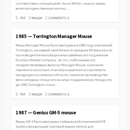
соответствии с концепцией «Snow White», корпус мыши,
включая единственную кнопку,…
PDF
CATEGORIES
PDF
МЫШИ
COMMENTS: 0
URL
1985 — Torrington Manager Mouse
Мышь Manager Mouse была выпущена в 1985 году компанией
Torrington, начавшей свой бизнес в середине XIX века в роли
производителя инновационных швейных игл под именем
Excelsior Needle Company. За сто с небольшим лет,
предшествовавших выпуску Manager Mouse, компания
пережила несколько этапов расширения ассортимента
продукции на смежные области, такие как производство
велосипедных спиц и игольчатых подшипников. Незадолго
до 1985 Torrington стала…
PDF
CATEGORIES
PDF
МЫШИ
COMMENTS: 0
URL
1987 — Genius GM-5 mouse
Мышь GM-5 была выпущена тайваньской компанией KYE
Systens (владельцем торговой марки Genius) для