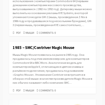
использования с компьютерами Commodore 64 (первыми
домашним компьютерами массового производства,
выпускавшимися с 1982 по 1992 год). Датировку мыши можно
выполнить на основании рекламы KYE Systems, в которой
упоминаются модели GM-2 (мышь, произведенная Z-Nix в
1986 году и продававшаяся под несколькими брэндами), GM-
3 (первая мышь, произведенная KYE самостоятельно,…
PDF
CATEGORIES
PDF
МЫШИ
COMMENTS: 0
URL
1985 – SMC/Contriver Magic Mouse
Мышь Magic Mouse появилась на рынке в 1985 году. Она
продавалась под этим именем в версиях для компьютеров
Commodore 64 и BBC Micro. Аналогичная модель для
компьютеров Apple II, отличающаяся цветом клавиш и
разъёмом подключения, продавалась под названием
«Graphic Mouse». Упоминание Contriver не встречается в
обзорах этой мыши: в качестве производителя Magic Mouse в
них обычно называют либо компанию SMC…
PDF
CATEGORIES
PDF
МЫШИ
COMMENTS: 0
URL