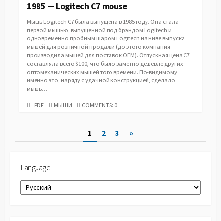
1985 — Logitech C7 mouse
Мышь Logitech C7 была выпущена в 1985 году. Она стала
первой мышью, выпущенной под брэндом Logitech и
одновременно пробным шаром Logitech на ниве выпуска
мышей для розничной продажи (до этого компания
производила мышей для поставок ОЕМ). Отпускная цена C7
составляла всего $100, что было заметно дешевле других
оптомеханических мышей того времени. По-видимому
именно это, наряду с удачной конструкцией, сделало
мышь…
PDF
CATEGORIES
PDF
МЫШИ
COMMENTS: 0
URL
Пагинация
1
2
3
»
записей
Language
Language