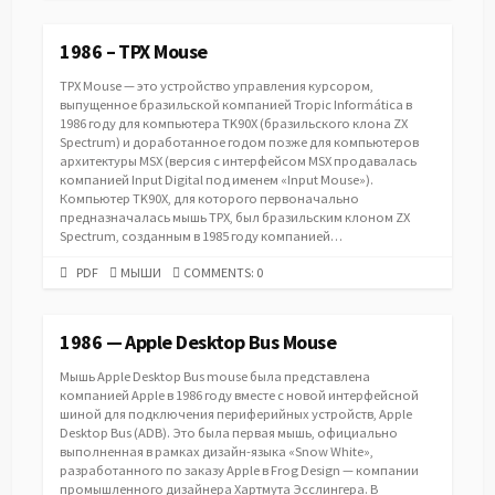
URL
1986 – TPX Mouse
TPX Mouse — это устройство управления курсором,
выпущенное бразильской компанией Tropic Informática в
1986 году для компьютера TK90X (бразильского клона ZX
Spectrum) и доработанное годом позже для компьютеров
архитектуры MSX (версия с интерфейсом MSX продавалась
компанией Input Digital под именем «Input Mouse»).
Компьютер TK90X, для которого первоначально
предназначалась мышь TPX, был бразильским клоном ZX
Spectrum, созданным в 1985 году компанией…
PDF
CATEGORIES
PDF
МЫШИ
COMMENTS: 0
URL
1986 — Apple Desktop Bus Mouse
Мышь Apple Desktop Bus mouse была представлена
компанией Apple в 1986 году вместе с новой интерфейсной
шиной для подключения периферийных устройств, Apple
Desktop Bus (ADB). Это была первая мышь, официально
выполненная в рамках дизайн-языка «Snow White»,
разработанного по заказу Apple в Frog Design — компании
промышленного дизайнера Хартмута Эсслингера. В