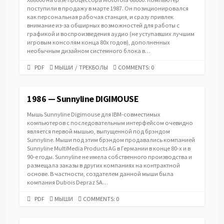
поступили в продажу в марте 1987. Он позиционировался
как персональная рабочая станция, и сразу привлек
внимание из-за обширных возможностей для работы с
графикой и воспроизведения аудио (не уступавших лучшим
игровым консолям конца 80х годов), дополненных
необычным дизайном системного блока в…
PDF
CATEGORIES
PDF
МЫШИ
/
ТРЕКБОЛЫ
COMMENTS: 0
URL
1986 — Sunnyline DIGIMOUSE
Мышь Sunnyline Digimouse для IBM-совместимых
компьютеров с последовательным интерфейсом очевидно
является первой мышью, выпущенной под брэндом
Sunnyline. Мыши под этим брэндом продавались компанией
Sunnyline MultiMedia Products AG в Германии в конце 80-х и в
90-е годы. Sunnyline не имела собственного производства и
размещала заказы в других компаниях на контрактной
основе. В частности, создателем данной мыши была
компания Dubois Depraz SA…
PDF
CATEGORIES
PDF
МЫШИ
COMMENTS: 0
URL