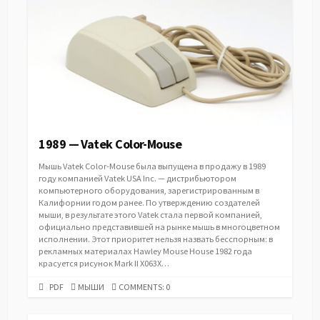
1989 — Vatek Color-Mouse
Мышь Vatek Color-Mouse была выпущена в продажу в 1989
году компанией Vatek USA Inc. — дистрибьютором
компьютерного оборудования, зарегистрированным в
Калифорнии годом ранее. По утверждению создателей
мыши, в результате этого Vatek стала первой компанией,
официально представившей на рынке мышь в многоцветном
исполнении. Этот приоритет нельзя назвать бесспорным: в
рекламных материалах Hawley Mouse House 1982 года
красуется рисунок Mark II X063X…
PDF
CATEGORIES
PDF
МЫШИ
COMMENTS: 0
URL