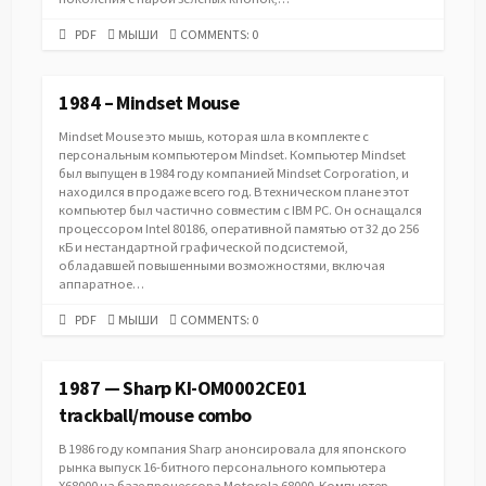
PDF
CATEGORIES
PDF
МЫШИ
COMMENTS: 0
URL
1984 – Mindset Mouse
Mindset Mouse это мышь, которая шла в комплекте с
персональным компьютером Mindset. Компьютер Mindset
был выпущен в 1984 году компанией Mindset Corporation, и
находился в продаже всего год. В техническом плане этот
компьютер был частично совместим с IBM PC. Он оснащался
процессором Intel 80186, оперативной памятью от 32 до 256
кБ и нестандартной графической подсистемой,
обладавшей повышенными возможностями, включая
аппаратное…
PDF
CATEGORIES
PDF
МЫШИ
COMMENTS: 0
URL
1987 — Sharp KI-OM0002CE01
trackball/mouse combo
В 1986 году компания Sharp анонсировала для японского
рынка выпуск 16-битного персонального компьютера
X68000 на базе процессора Motorola 68000. Компьютер