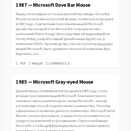
1987 — Microsoft Dove Bar Mouse
Мышь, получившая от пользователей прозвище «Dove Bar
Mouse» в честь мыла похожей формы, появилась в продаже
в 1987 году, став третьим поколением мышей Microsoft.
Дизайн был разработан Microsoft в сотрудничестве с
компанией Matrix Design (впоследствии объединившейсяс
Hovey-Kelley, разработавшей дизайн мыши Apple Lisa, в
компанию IDEO). Производство, как и в случае предыдущих
мышей Microsoft, было доверено японской компании Alps.
Вероятно, это…
PDF
CATEGORIES
PDF
МЫШИ
COMMENTS: 0
URL
1985 — Microsoft Gray-eyed Mouse
Данная мышь, появившаяся в продаже в 1985 году, стала
вторым поколением мышей Microsoft. Компания просто
называла свои ранние модели «мышь Microsoft», иногда
уточняя ещё способ подключения к компьютеру. Поэтому
официальное название данного экземпляра «Microsoft Serial
Mouse» скорее запутывало, и мышь получила известность
среди пользователей под названием «Cероглазой мыши
Microsoft» (чтобы дифференцировать ее от мыши первого
поколения с парой зеленых кнопок,…