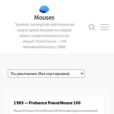
Skip
to
content
Mouses
“Joysticks, tracking balls and mouses are
Search
Menu
used to specify the point on a display
Toggle
where a certain instruction is to be
obeyed” (David Cowan — CAD
International Directory, 1986)
1989 — Prohance PowerMouse 100
Мышь Prohance PowerMouse 100 была выпущена компанией